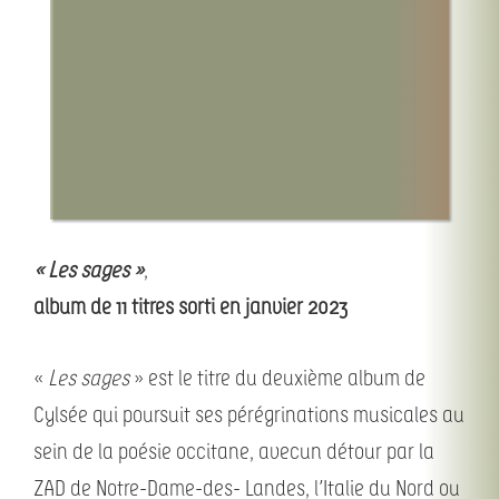
iTunes Store
Amazon Music (streaming)
Amazon Music (download)
qobuz (streaming)
qobuz (download)
« Les sages »
,
album de 11 titres sorti en janvier 2023
«
Les sages
» est le titre du deuxième album de
Cylsée qui poursuit ses pérégrinations musicales au
sein de la poésie occitane, avecun détour par la
ZAD de Notre-Dame-des- Landes, l’Italie du Nord ou