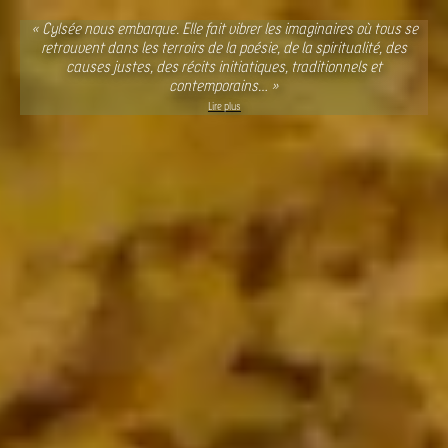
Aller
« Cylsée nous embarque. Elle fait vibrer les imaginaires où tous se
au
retrouvent dans les terroirs de la poésie, de la spiritualité, des
contenu
causes justes, des récits initiatiques, traditionnels et
principal
contemporains… »
Lire plus