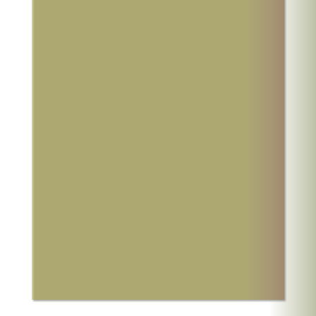
DISPONIBLE SUR :
Spotify
Deezer
Apple Music
iTune Store
Amazon Music (streaming)
Amazon Music (download)
qobuz (streaming)
qobuz (download)
Napster